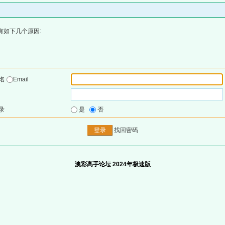
有如下几个原因:
户名
Email
录
是
否
找回密码
澳彩高手论坛 2024年极速版