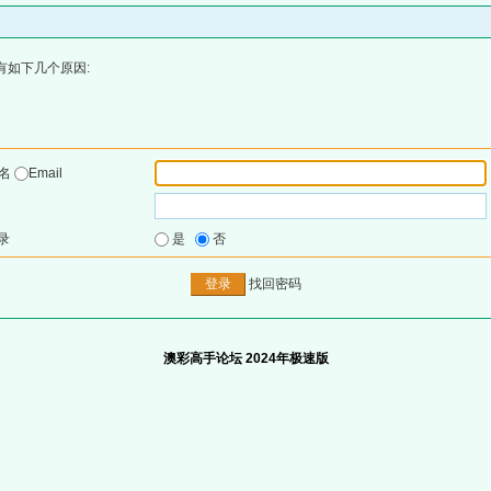
有如下几个原因:
户名
Email
录
是
否
找回密码
澳彩高手论坛 2024年极速版