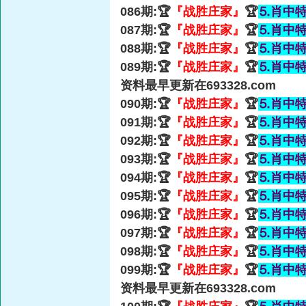
086期:🏆
『战胜庄家』
🏆
⒌肖中
087期:🏆
『战胜庄家』
🏆
⒌肖中
088期:🏆
『战胜庄家』
🏆
⒌肖中
089期:🏆
『战胜庄家』
🏆
⒌肖中
资料最早更新在693328.com
090期:🏆
『战胜庄家』
🏆
⒌肖中
091期:🏆
『战胜庄家』
🏆
⒌肖中
092期:🏆
『战胜庄家』
🏆
⒌肖中
093期:🏆
『战胜庄家』
🏆
⒌肖中
094期:🏆
『战胜庄家』
🏆
⒌肖中
095期:🏆
『战胜庄家』
🏆
⒌肖中
096期:🏆
『战胜庄家』
🏆
⒌肖中
097期:🏆
『战胜庄家』
🏆
⒌肖中
098期:🏆
『战胜庄家』
🏆
⒌肖中
099期:🏆
『战胜庄家』
🏆
⒌肖中
资料最早更新在693328.com