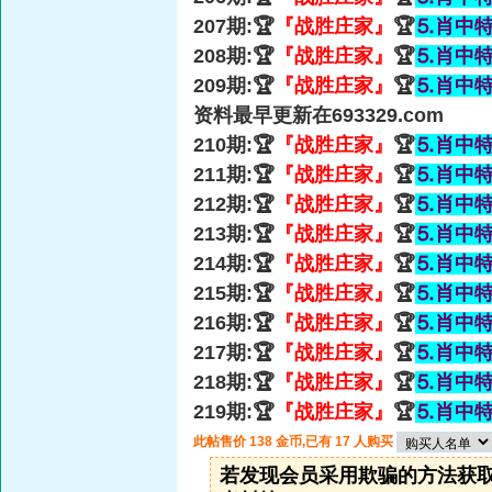
207期:🏆
『战胜庄家』
🏆
⒌肖中
208期:🏆
『战胜庄家』
🏆
⒌肖中
209期:🏆
『战胜庄家』
🏆
⒌肖中
资料最早更新在693329.com
210期:🏆
『战胜庄家』
🏆
⒌肖中
211期:🏆
『战胜庄家』
🏆
⒌肖中
212期:🏆
『战胜庄家』
🏆
⒌肖中
213期:🏆
『战胜庄家』
🏆
⒌肖中
214期:🏆
『战胜庄家』
🏆
⒌肖中
215期:🏆
『战胜庄家』
🏆
⒌肖中
216期:🏆
『战胜庄家』
🏆
⒌肖中
217期:🏆
『战胜庄家』
🏆
⒌肖中
218期:🏆
『战胜庄家』
🏆
⒌肖中
219期:🏆
『战胜庄家』
🏆
⒌肖中
此帖售价 138 金币,已有 17 人购买
若发现会员采用欺骗的方法获取财