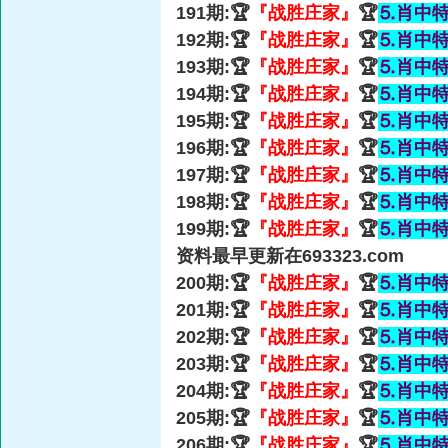
191期:🏆
『战胜庄家』
🏆
⒌肖中
192期:🏆
『战胜庄家』
🏆
⒌肖中
193期:🏆
『战胜庄家』
🏆
⒌肖中
194期:🏆
『战胜庄家』
🏆
⒌肖中
195期:🏆
『战胜庄家』
🏆
⒌肖中
196期:🏆
『战胜庄家』
🏆
⒌肖中
197期:🏆
『战胜庄家』
🏆
⒌肖中
198期:🏆
『战胜庄家』
🏆
⒌肖中
199期:🏆
『战胜庄家』
🏆
⒌肖中
资料最早更新在693323.com
200期:🏆
『战胜庄家』
🏆
⒌肖中
201期:🏆
『战胜庄家』
🏆
⒌肖中
202期:🏆
『战胜庄家』
🏆
⒌肖中
203期:🏆
『战胜庄家』
🏆
⒌肖中
204期:🏆
『战胜庄家』
🏆
⒌肖中
205期:🏆
『战胜庄家』
🏆
⒌肖中
206期:🏆
『战胜庄家』
🏆
⒌肖中