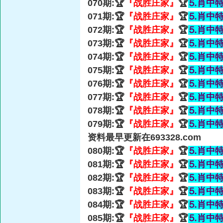
070期:🏆
『战胜庄家』
🏆
⒌肖中
071期:🏆
『战胜庄家』
🏆
⒌肖中
072期:🏆
『战胜庄家』
🏆
⒌肖中
073期:🏆
『战胜庄家』
🏆
⒌肖中
074期:🏆
『战胜庄家』
🏆
⒌肖中
075期:🏆
『战胜庄家』
🏆
⒌肖中
076期:🏆
『战胜庄家』
🏆
⒌肖中
077期:🏆
『战胜庄家』
🏆
⒌肖中
078期:🏆
『战胜庄家』
🏆
⒌肖中
079期:🏆
『战胜庄家』
🏆
⒌肖中
资料最早更新在693328.com
080期:🏆
『战胜庄家』
🏆
⒌肖中
081期:🏆
『战胜庄家』
🏆
⒌肖中
082期:🏆
『战胜庄家』
🏆
⒌肖中
083期:🏆
『战胜庄家』
🏆
⒌肖中
084期:🏆
『战胜庄家』
🏆
⒌肖中
085期:🏆
『战胜庄家』
🏆
⒌肖中