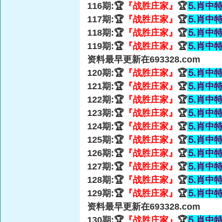
116期:🏆
『战胜庄家』
🏆
⒌肖中
117期:🏆
『战胜庄家』
🏆
⒌肖中
118期:🏆
『战胜庄家』
🏆
⒌肖中
119期:🏆
『战胜庄家』
🏆
⒌肖中
资料最早更新在693328.com
120期:🏆
『战胜庄家』
🏆
⒌肖中
121期:🏆
『战胜庄家』
🏆
⒌肖中
122期:🏆
『战胜庄家』
🏆
⒌肖中
123期:🏆
『战胜庄家』
🏆
⒌肖中
124期:🏆
『战胜庄家』
🏆
⒌肖中
125期:🏆
『战胜庄家』
🏆
⒌肖中
126期:🏆
『战胜庄家』
🏆
⒌肖中
127期:🏆
『战胜庄家』
🏆
⒌肖中
128期:🏆
『战胜庄家』
🏆
⒌肖中
129期:🏆
『战胜庄家』
🏆
⒌肖中
资料最早更新在693328.com
130期:🏆
『战胜庄家』
🏆
⒌肖中