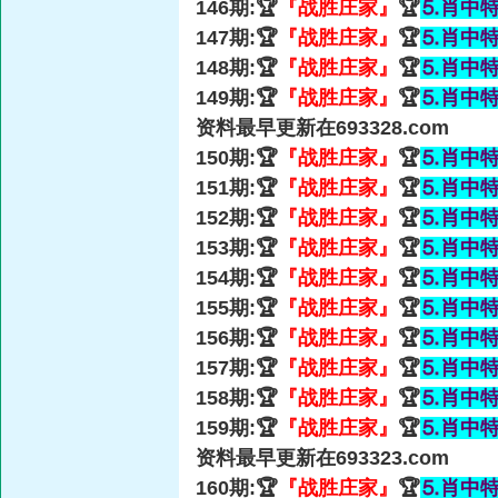
146期:🏆
『战胜庄家』
🏆
⒌肖中
147期:🏆
『战胜庄家』
🏆
⒌肖中
148期:🏆
『战胜庄家』
🏆
⒌肖中
149期:🏆
『战胜庄家』
🏆
⒌肖中
资料最早更新在693328.com
150期:🏆
『战胜庄家』
🏆
⒌肖中
151期:🏆
『战胜庄家』
🏆
⒌肖中
152期:🏆
『战胜庄家』
🏆
⒌肖中
153期:🏆
『战胜庄家』
🏆
⒌肖中
154期:🏆
『战胜庄家』
🏆
⒌肖中
155期:🏆
『战胜庄家』
🏆
⒌肖中
156期:🏆
『战胜庄家』
🏆
⒌肖中
157期:🏆
『战胜庄家』
🏆
⒌肖中
158期:🏆
『战胜庄家』
🏆
⒌肖中
159期:🏆
『战胜庄家』
🏆
⒌肖中
资料最早更新在693323.com
160期:🏆
『战胜庄家』
🏆
⒌肖中