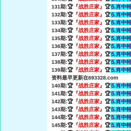
131期:🏆
『战胜庄家』
🏆
⒌肖中
132期:🏆
『战胜庄家』
🏆
⒌肖中
133期:🏆
『战胜庄家』
🏆
⒌肖中
134期:🏆
『战胜庄家』
🏆
⒌肖中
135期:🏆
『战胜庄家』
🏆
⒌肖中
136期:🏆
『战胜庄家』
🏆
⒌肖中
137期:🏆
『战胜庄家』
🏆
⒌肖中
138期:🏆
『战胜庄家』
🏆
⒌肖中
139期:🏆
『战胜庄家』
🏆
⒌肖中
资料最早更新在693328.com
140期:🏆
『战胜庄家』
🏆
⒌肖中
141期:🏆
『战胜庄家』
🏆
⒌肖中
142期:🏆
『战胜庄家』
🏆
⒌肖中
143期:🏆
『战胜庄家』
🏆
⒌肖中
144期:🏆
『战胜庄家』
🏆
⒌肖中
145期:🏆
『战胜庄家』
🏆
⒌肖中