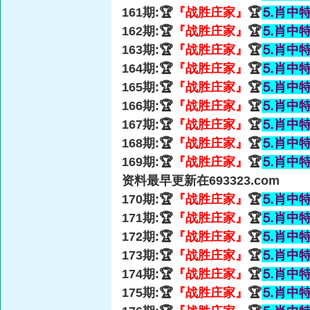
161期:🏆
『战胜庄家』
🏆
⒌肖中
162期:🏆
『战胜庄家』
🏆
⒌肖中
163期:🏆
『战胜庄家』
🏆
⒌肖中
164期:🏆
『战胜庄家』
🏆
⒌肖中
165期:🏆
『战胜庄家』
🏆
⒌肖中
166期:🏆
『战胜庄家』
🏆
⒌肖中
167期:🏆
『战胜庄家』
🏆
⒌肖中
168期:🏆
『战胜庄家』
🏆
⒌肖中
169期:🏆
『战胜庄家』
🏆
⒌肖中
资料最早更新在693323.com
170期:🏆
『战胜庄家』
🏆
⒌肖中
171期:🏆
『战胜庄家』
🏆
⒌肖中
172期:🏆
『战胜庄家』
🏆
⒌肖中
173期:🏆
『战胜庄家』
🏆
⒌肖中
174期:🏆
『战胜庄家』
🏆
⒌肖中
175期:🏆
『战胜庄家』
🏆
⒌肖中