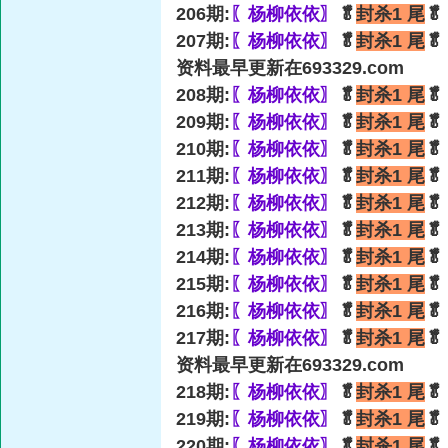
206期:
〖杨柳依依〗
🥬
封杀1 尾

207期:
〖杨柳依依〗
🥬
封杀1 尾

资料最早更新在693329.com
208期:
〖杨柳依依〗
🥬
封杀1 尾

209期:
〖杨柳依依〗
🥬
封杀1 尾

210期:
〖杨柳依依〗
🥬
封杀1 尾

211期:
〖杨柳依依〗
🥬
封杀1 尾

212期:
〖杨柳依依〗
🥬
封杀1 尾

213期:
〖杨柳依依〗
🥬
封杀1 尾

214期:
〖杨柳依依〗
🥬
封杀1 尾

215期:
〖杨柳依依〗
🥬
封杀1 尾

216期:
〖杨柳依依〗
🥬
封杀1 尾

217期:
〖杨柳依依〗
🥬
封杀1 尾

资料最早更新在693329.com
218期:
〖杨柳依依〗
🥬
封杀1 尾

219期:
〖杨柳依依〗
🥬
封杀1 尾

220期:
〖杨柳依依〗
🥬
封杀1 尾
