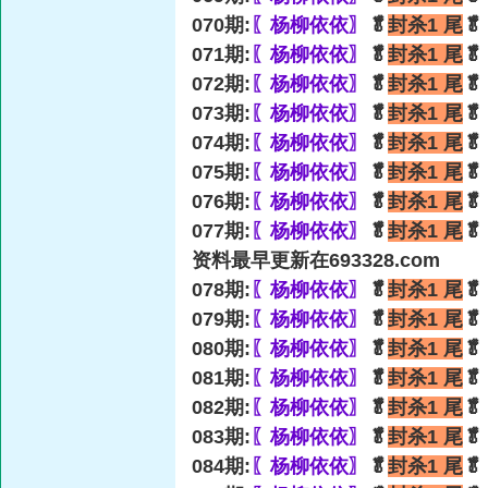
070期:
〖杨柳依依〗
🥬
封杀1 尾

071期:
〖杨柳依依〗
🥬
封杀1 尾

072期:
〖杨柳依依〗
🥬
封杀1 尾

073期:
〖杨柳依依〗
🥬
封杀1 尾

074期:
〖杨柳依依〗
🥬
封杀1 尾

075期:
〖杨柳依依〗
🥬
封杀1 尾

076期:
〖杨柳依依〗
🥬
封杀1 尾

077期:
〖杨柳依依〗
🥬
封杀1 尾

资料最早更新在693328.com
078期:
〖杨柳依依〗
🥬
封杀1 尾

079期:
〖杨柳依依〗
🥬
封杀1 尾

080期:
〖杨柳依依〗
🥬
封杀1 尾

081期:
〖杨柳依依〗
🥬
封杀1 尾

082期:
〖杨柳依依〗
🥬
封杀1 尾

083期:
〖杨柳依依〗
🥬
封杀1 尾

084期:
〖杨柳依依〗
🥬
封杀1 尾
