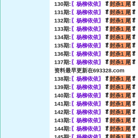
130期:
〖杨柳依依〗
🥬
封杀1 尾

131期:
〖杨柳依依〗
🥬
封杀1 尾

132期:
〖杨柳依依〗
🥬
封杀1 尾

133期:
〖杨柳依依〗
🥬
封杀1 尾

134期:
〖杨柳依依〗
🥬
封杀1 尾

135期:
〖杨柳依依〗
🥬
封杀1 尾

136期:
〖杨柳依依〗
🥬
封杀1 尾

137期:
〖杨柳依依〗
🥬
封杀1 尾

资料最早更新在693328.com
138期:
〖杨柳依依〗
🥬
封杀1 尾

139期:
〖杨柳依依〗
🥬
封杀1 尾

140期:
〖杨柳依依〗
🥬
封杀1 尾

141期:
〖杨柳依依〗
🥬
封杀1 尾

142期:
〖杨柳依依〗
🥬
封杀1 尾

143期:
〖杨柳依依〗
🥬
封杀1 尾

144期:
〖杨柳依依〗
🥬
封杀1 尾

145期:
〖杨柳依依〗
🥬
封杀1 尾
