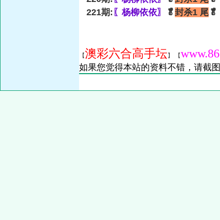
221期:
〖杨柳依依〗
🥬
封杀1 尾

澳彩六合高手坛
www.86
【
】 【
如果您觉得本站的资料不错，请截图