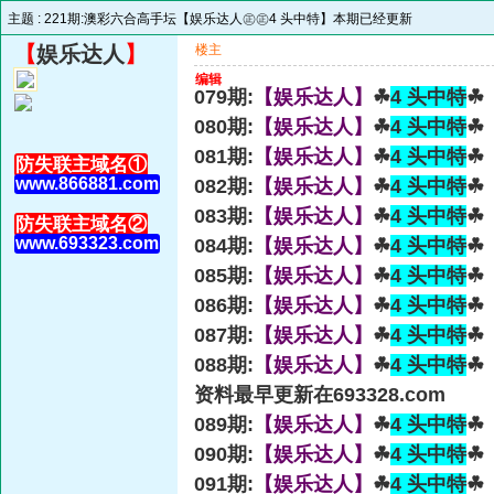
主题 :
221期:澳彩六合高手坛【娱乐达人㊣㊣4 头中特】本期已经更新
【
娱乐达人
】
楼主
编辑
079期:
【娱乐达人】
☘
4 头中特
☘【
080期:
【娱乐达人】
☘
4 头中特
☘【
081期:
【娱乐达人】
☘
4 头中特
☘【
防失联主域名①
www.866881.com
082期:
【娱乐达人】
☘
4 头中特
☘
083期:
【娱乐达人】
☘
4 头中特
☘
防失联主域名②
www.693323.com
084期:
【娱乐达人】
☘
4 头中特
☘【
085期:
【娱乐达人】
☘
4 头中特
☘【
086期:
【娱乐达人】
☘
4 头中特
☘【
087期:
【娱乐达人】
☘
4 头中特
☘
088期:
【娱乐达人】
☘
4 头中特
☘【
资料最早更新在693328.com
089期:
【娱乐达人】
☘
4 头中特
☘
090期:
【娱乐达人】
☘
4 头中特
☘【
091期:
【娱乐达人】
☘
4 头中特
☘【