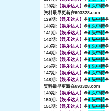
138期:
【娱乐达人】
☘
4 头中特
☘【
资料最早更新在693328.com
139期:
【娱乐达人】
☘
4 头中特
☘【
140期:
【娱乐达人】
☘
4 头中特
☘【
141期:
【娱乐达人】
☘
4 头中特
☘【
142期:
【娱乐达人】
☘
4 头中特
☘【
143期:
【娱乐达人】
☘
4 头中特
☘【
144期:
【娱乐达人】
☘
4 头中特
☘【
145期:
【娱乐达人】
☘
4 头中特
☘【
146期:
【娱乐达人】
☘
4 头中特
☘
147期:
【娱乐达人】
☘
4 头中特
☘【
148期:
【娱乐达人】
☘
4 头中特
☘【
资料最早更新在693328.com
149期:
【娱乐达人】
☘
4 头中特
☘
150期:
【娱乐达人】
☘
4 头中特
☘【
151期:
【娱乐达人】
☘
4 头中特
☘【