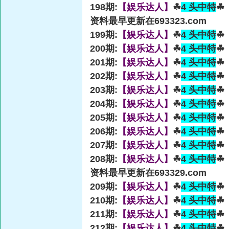
198期:
【娱乐达人】
☘
4 头中特
☘【
资料最早更新在693323.com
199期:
【娱乐达人】
☘
4 头中特
☘【
200期:
【娱乐达人】
☘
4 头中特
☘【
201期:
【娱乐达人】
☘
4 头中特
☘【
202期:
【娱乐达人】
☘
4 头中特
☘【
203期:
【娱乐达人】
☘
4 头中特
☘
204期:
【娱乐达人】
☘
4 头中特
☘【
205期:
【娱乐达人】
☘
4 头中特
☘【
206期:
【娱乐达人】
☘
4 头中特
☘【
207期:
【娱乐达人】
☘
4 头中特
☘
208期:
【娱乐达人】
☘
4 头中特
☘【
资料最早更新在693329.com
209期:
【娱乐达人】
☘
4 头中特
☘【
210期:
【娱乐达人】
☘
4 头中特
☘
211期:
【娱乐达人】
☘
4 头中特
☘【
212期:
【娱乐达人】
☘
4 头中特
☘