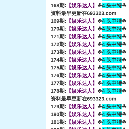
168期:
【娱乐达人】
☘
4 头中特
☘【
资料最早更新在693323.com
169期:
【娱乐达人】
☘
4 头中特
☘【
170期:
【娱乐达人】
☘
4 头中特
☘【
171期:
【娱乐达人】
☘
4 头中特
☘【
172期:
【娱乐达人】
☘
4 头中特
☘【
173期:
【娱乐达人】
☘
4 头中特
☘
174期:
【娱乐达人】
☘
4 头中特
☘【
175期:
【娱乐达人】
☘
4 头中特
☘【
176期:
【娱乐达人】
☘
4 头中特
☘
177期:
【娱乐达人】
☘
4 头中特
☘【
178期:
【娱乐达人】
☘
4 头中特
☘【
资料最早更新在693323.com
179期:
【娱乐达人】
☘
4 头中特
☘【
180期:
【娱乐达人】
☘
4 头中特
☘【
181期:
【娱乐达人】
☘
4 头中特
☘【