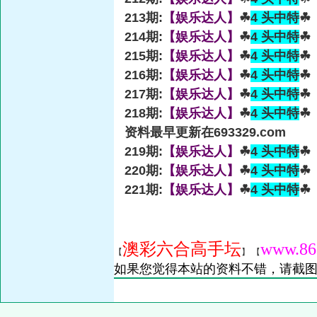
213期:
【娱乐达人】
☘
4 头中特
☘【
214期:
【娱乐达人】
☘
4 头中特
☘【
215期:
【娱乐达人】
☘
4 头中特
☘【
216期:
【娱乐达人】
☘
4 头中特
☘【
217期:
【娱乐达人】
☘
4 头中特
☘【
218期:
【娱乐达人】
☘
4 头中特
☘【
资料最早更新在693329.com
219期:
【娱乐达人】
☘
4 头中特
☘【
220期:
【娱乐达人】
☘
4 头中特
☘【
221期:
【娱乐达人】
☘
4 头中特
☘【
澳彩六合高手坛
www.86
【
】 【
如果您觉得本站的资料不错，请截图