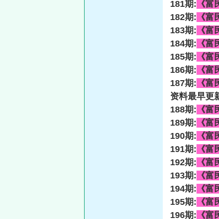
181期:
《富
182期:
《富
183期:
《富
184期:
《富
185期:
《富
186期:
《富
187期:
《富
资料最早更新在
188期:
《富
189期:
《富
190期:
《富
191期:
《富
192期:
《富
193期:
《富
194期:
《富
195期:
《富
196期:
《富